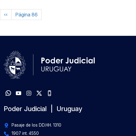
Paginación
Página anterior
‹‹
Página 86
Poder Judicial | Uruguay
Pasaje de los DD.HH. 1310
1907 int. 4550