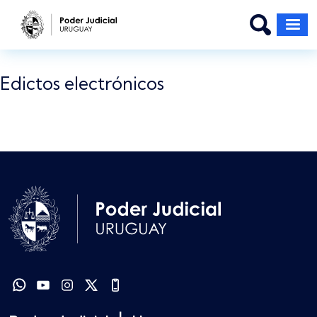
Pasar al contenido principal
Edictos electrónicos