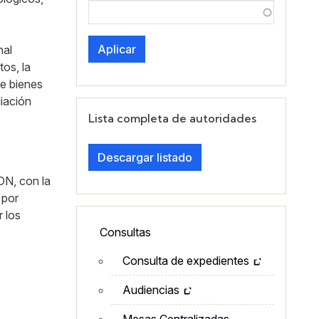
Aplicar
nal
tos, la
de bienes
diación
Lista completa de autoridades
Descargar listado
N, con la
 por
r los
Lateral - Menú secundario
Consultas
Consulta de expedientes
Audiencias
Mesas Centralizadas