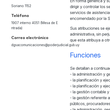
En forma genérica y su
Soriano 1152
dirigir y controlar los 
servicios de asistencia
Teléfono
encomendado por la Su
1907 interno 4051 (Mesa de E
Sus atribuciones se ej
ntrada)
administrativa, sin per
Correo electrónico
que esta atribuya a ot
dgsacomunicaciones@poderjudicial.gub.uy
Funciones
Se detallan a continua
- la administración y 
- la planificación y e
- la planificación y ej
- la gestión contable 
- la gestión referente
públicos, procuradores 
- la administración, g