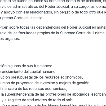
scinta se puede enunciar su cometido como el de planificar, or
servicios administrativos del Poder Judicial, a su cargo, así como
 y apoyo con ella relacionados, sin perjuicio de todo otro que l
prema Corte de Justicia.
ercen sobre todas las dependencias del Poder Judicial en mate
juicio de las facultades propias de la Suprema Corte de Justicia 
ros órganos.
ción algunas de sus funciones:
gerenciamiento del capital humano,
jecución presupuestal de los recursos económicos,
ecución de proyectos de inversión y mejora de gestión,
y financiera de los recursos económicos,
 a la superintendencia de las profesiones de abogados, escriba
y el registro de traductores de todo el país,
estión y mantenimiento de los bienes inmuebles, muebles y tecn