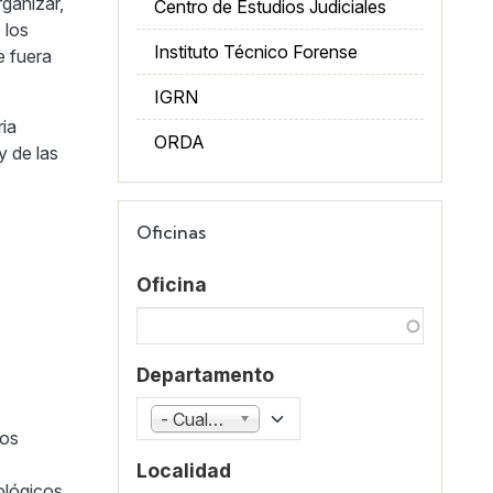
ganizar,
Centro de Estudios Judiciales
 los
Instituto Técnico Forense
e fuera
IGRN
ria
ORDA
y de las
Oficinas
Oficina
Departamento
- Cualquiera -
nos
Localidad
ológicos,