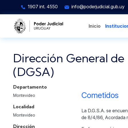
Pasar al contenido principal
1907 int. 4550
info@poderjudicial.gub.uy
Inicio
Institucio
Dirección General de 
(DGSA)
Departamento
Cometidos
Montevideo
Localidad
La D.G.S.A. se encuent
Montevideo
de 8/4/86, Acordada 
Dirección