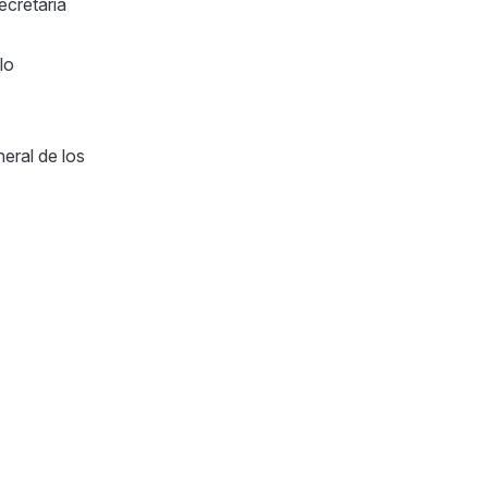
cretaría
lo
eral de los