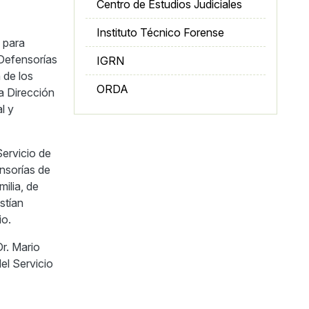
Centro de Estudios Judiciales
Instituto Técnico Forense
 para
 Defensorías
IGRN
 de los
ORDA
a Dirección
l y
Servicio de
ensorías de
milia, de
stían
io.
Dr. Mario
el Servicio