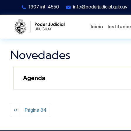
Pasar al contenido principal
1907 int. 4550
info@poderjudicial.gub.uy
Inicio
Institucio
Novedades
Agenda
Paginación
Página anterior
‹‹
Página 84