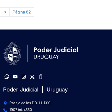
Paginación
Página anterior
‹‹
Página 82
Poder Judicial | Uruguay
Pasaje de los DD.HH. 1310
1907 int. 4550