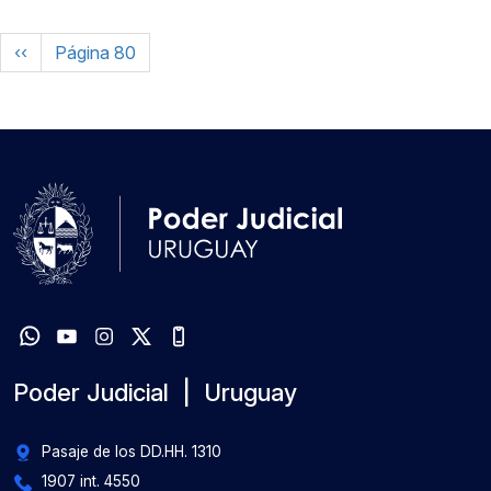
Paginación
Página anterior
‹‹
Página 80
Poder Judicial | Uruguay
Pasaje de los DD.HH. 1310
1907 int. 4550