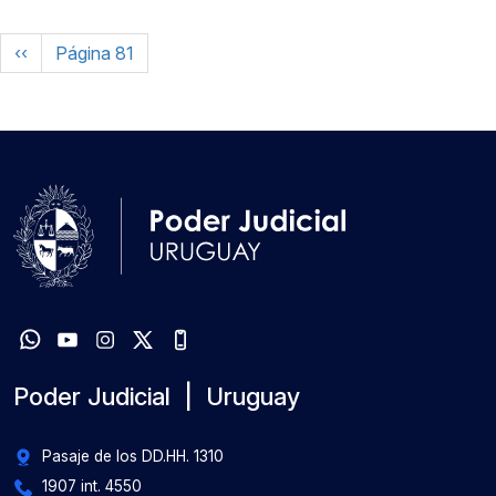
Paginación
Página anterior
‹‹
Página 81
Poder Judicial | Uruguay
Pasaje de los DD.HH. 1310
1907 int. 4550