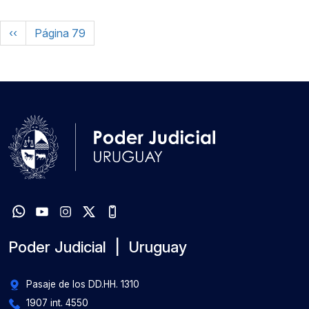
Paginación
Página anterior
‹‹
Página 79
Poder Judicial | Uruguay
Pasaje de los DD.HH. 1310
1907 int. 4550