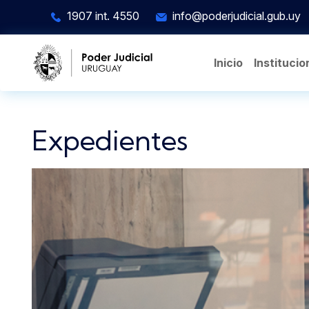
Pasar al contenido principal
1907 int. 4550
info@poderjudicial.gub.uy
Inicio
Institucio
Expedientes
Imagen