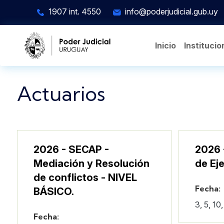
Pasar al contenido principal
1907 int. 4550
info@poderjudicial.gub.uy
Inicio
Institucio
Actuarios
2026 - SECAP -
2026 
Mediación y Resolución
de Ej
de conflictos - NIVEL
Fecha:
BÁSICO.
3, 5, 10
Fecha: