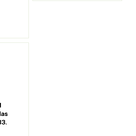
l
das
33.