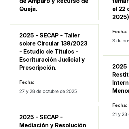
de Amparo y Recurso de
temar
Queja.
el 22
2025
Fecha:
2025 - SECAP - Taller
3 de no
sobre Circular 139/2023
- Estudio de Títulos -
Escrituración Judicial y
2025 
Prescripción.
Resti
Fecha:
Inter
Meno
27 y 28 de octubre de 2025
Fecha:
21 y 23
2025 - SECAP -
Mediación y Resolución