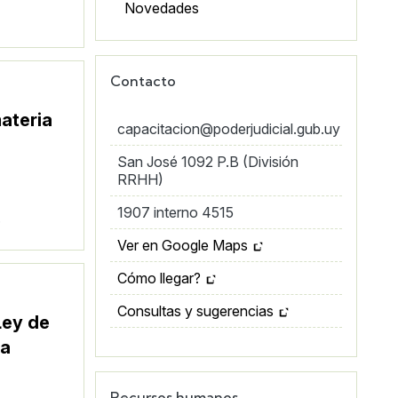
Novedades
Contacto
ateria
capacitacion@poderjudicial.gub.uy
San José 1092 P.B (División
RRHH)
1907 interno 4515
.
Ver en Google Maps
Cómo llegar?
Consultas y sugerencias
Ley de
ra
Recursos humanos