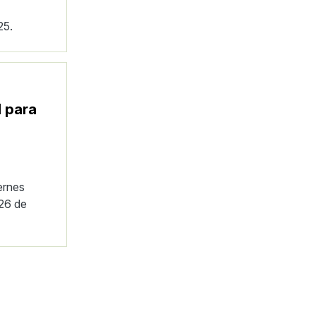
25.
l para
ernes
 26 de