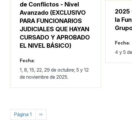
de Conflictos - Nivel
2025 
Avanzado (EXCLUSIVO
la Fun
PARA FUNCIONARIOS
Grupo
JUDICIALES QUE HAYAN
CURSADO Y APROBADO
Fecha:
EL NIVEL BÁSICO)
4 y 5 d
Fecha:
1, 8, 15, 22, 29 de octubre; 5 y 12
de noviembre de 2025.
Paginación
Siguiente página
Página 1
››