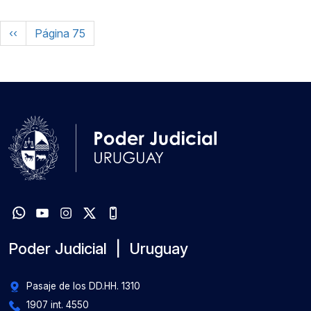
Paginación
Página anterior
‹‹
Página 75
Poder Judicial | Uruguay
Pasaje de los DD.HH. 1310
1907 int. 4550