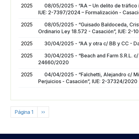
2025
08/05/2025 - “AA – Un delito de tráfico i
IUE: 2-7397/2024 – Formalización - Casaci
2025
08/05/2025 - “Guisado Baldoceda, Crist
Ordinario Ley 18.572 - Casación”, IUE: 2-
2025
30/04/2025 - “AA y otra c/ BB y CC - Da
2025
30/04/2025 - “Beach and Farm S.R.L. c/ A
24660/2020
2025
04/04/2025 - “Falchetti, Alejandro c/ M
Perjuicios - Casación”, IUE: 2-37324/2020
Paginación
Siguiente página
Página 1
››