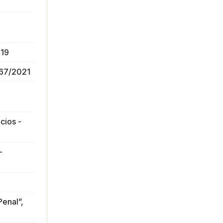
019
667/2021
cios -
-
enal”,