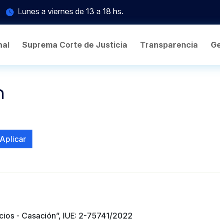
Lunes a viernes de 13 a 18 hs.
nal
Suprema Corte de Justicia
Transparencia
Ge
n
Aplicar
cios - Casación”, IUE: 2-75741/2022