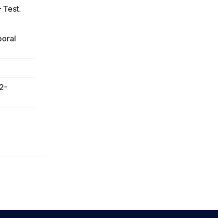
 Test.
boral
2-