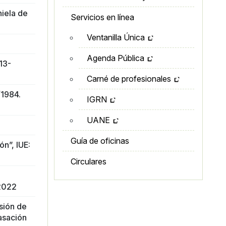
niela de
Servicios en línea
Ventanilla Única
Agenda Pública
13-
Carné de profesionales
/1984.
IGRN
UANE
Guía de oficinas
n”, IUE:
Circulares
/2022
sión de
asación