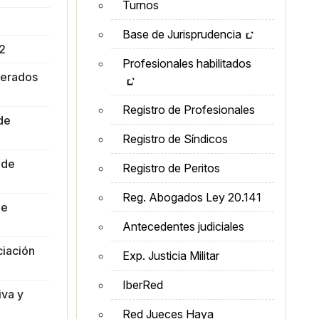
Turnos
Base de Jurisprudencia
2
Profesionales habilitados
terados
Registro de Profesionales
de
Registro de Síndicos
 de
Registro de Peritos
Reg. Abogados Ley 20.141
de
Antecedentes judiciales
ciación
Exp. Justicia Militar
IberRed
iva y
Red Jueces Haya