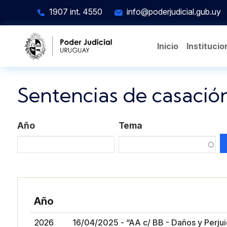
Pasar al contenido principal
1907 int. 4550
info@poderjudicial.gub.uy
Inicio
Institucio
Sentencias de casació
Año
Tema
Año
2026
16/04/2025 - “AA c/ BB - Daños y Perjui