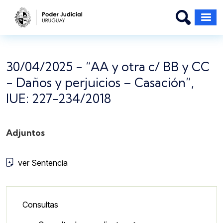
Pasar al contenido principal
30/04/2025 - “AA y otra c/ BB y CC
- Daños y perjuicios – Casación”,
IUE: 227-234/2018
Adjuntos
ver Sentencia
Lateral - Menú secundario
Consultas