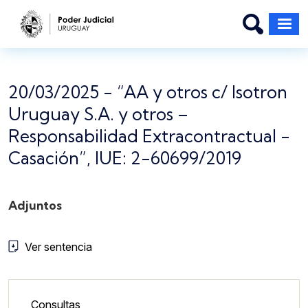
Pasar al contenido principal
20/03/2025 - “AA y otros c/ Isotron
Uruguay S.A. y otros –
Responsabilidad Extracontractual -
Casación”, IUE: 2-60699/2019
Adjuntos
Ver sentencia
Lateral - Menú secundario
Consultas