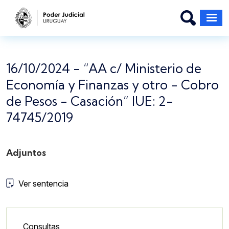
Pasar al contenido principal
16/10/2024 - “AA c/ Ministerio de
Economía y Finanzas y otro - Cobro
de Pesos - Casación” IUE: 2-
74745/2019
Adjuntos
Ver sentencia
Lateral - Menú secundario
Consultas