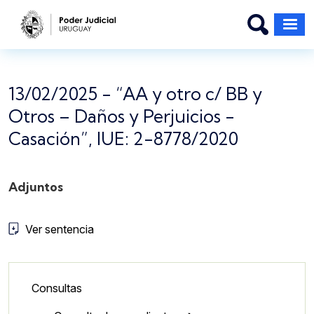
Pasar al contenido principal
13/02/2025 - “AA y otro c/ BB y
Otros – Daños y Perjuicios -
Casación”, IUE: 2-8778/2020
Adjuntos
Ver sentencia
Lateral - Menú secundario
Consultas