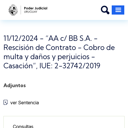
Pasar al contenido principal
11/12/2024 - “AA c/ BB S.A. -
Rescisión de Contrato - Cobro de
multa y daños y perjuicios -
Casación”, IUE: 2-32742/2019
Adjuntos
ver Sentencia
Lateral - Menú secundario
Consultas