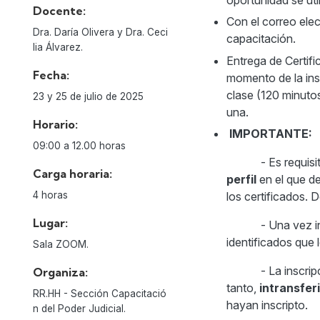
Docente:
Con el correo ele
Dra. Daría Olivera y Dra. Ceci
capacitación.
lia Álvarez.
Entrega de Certifi
Fecha:
momento de la ins
clase (120 minuto
23 y 25 de julio de 2025
una.
Horario:
IMPORTANTE:
09:00 a 12.00 horas
- Es requisito 
Carga horaria:
perfil
en el que de
4 horas
los certificados. 
Lugar:
- Una vez iniciad
identificados que 
Sala ZOOM.
- La inscripció
Organiza:
tanto,
intransfer
RR.HH - Sección Capacitació
hayan in
n del Poder Judicial.