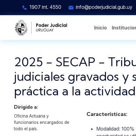
Pasar al contenido principal
1907 int. 4550
info@poderjudicial.gub.uy
Inicio
Institucio
2025 - SECAP - Tribut
judiciales gravados y 
práctica a la actividad
Dirigido a:
Características:
Oficina Actuaria y
funcionarios encargados de
Modalidad: 100% v
todo el país.
oportunidad se util