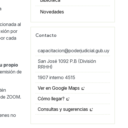
a
Novedades
rcionada al
exión por
Contacto
por cada
capacitacion@poderjudicial.gub.uy
San José 1092 P.B (División
u propio
RRHH)
 emisión de
1907 interno 4515
Ver en Google Maps
tén
n de ZOOM.
Cómo llegar?
Consultas y sugerencias
enes no