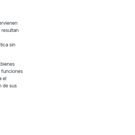
tervienen
 resultan
tica sin
s bienes
s funciones
 el
n de sus