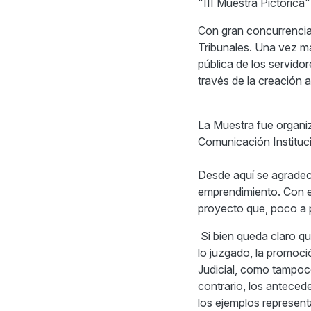
"III Muestra Pictórica
Con gran concurrencia f
Tribunales. Una vez má
pública de los servido
través de la creación ar
La Muestra fue organiz
Comunicación Instituc
Desde aquí se agradece
emprendimiento. Con e
proyecto que, poco a po
Si bien queda claro que
lo juzgado, la promoci
Judicial, como tampoco 
contrario, los anteced
los ejemplos representa