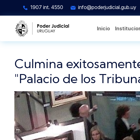
Pasar al contenido principal
1907 int. 4550
info@poderjudicial.gub.uy
Inicio
Institucio
Culmina exitosamente l
"Palacio de los Tribun
Imagen