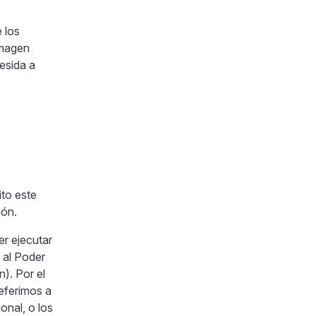
 los
imagen
esida a
to este
ión.
er ejecutar
 al Poder
n). Por el
Referimos a
onal, o los