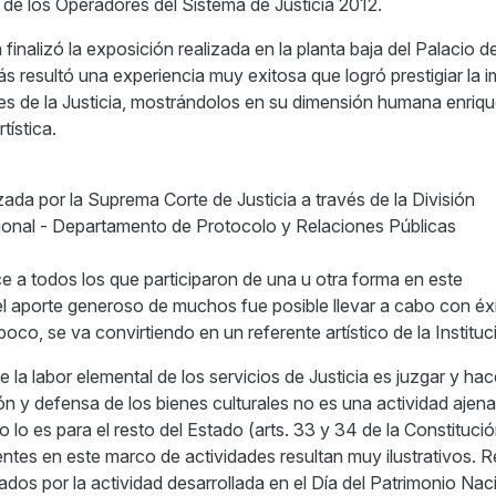
" de los Operadores del Sistema de Justicia 2012.
inalizó la exposición realizada en la planta baja del Palacio de
s resultó una experiencia muy exitosa que logró prestigiar la 
res de la Justicia, mostrándolos en su dimensión humana enriqu
tística.
ada por la Suprema Corte de Justicia a través de la División
ional - Departamento de Protocolo y Relaciones Públicas
 a todos los que participaron de una u otra forma en este
l aporte generoso de muchos fue posible llevar a cabo con éxi
co, se va convirtiendo en un referente artístico de la Instituc
 la labor elemental de los servicios de Justicia es juzgar y hac
ón y defensa de los bienes culturales no es una actividad ajena
lo es para el resto del Estado (arts. 33 y 34 de la Constitució
entes en este marco de actividades resultan muy ilustrativos. 
dos por la actividad desarrollada en el Día del Patrimonio Naci