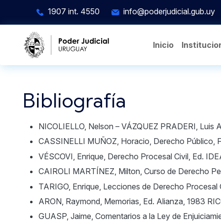
Pasar al contenido principal
1907 int. 4550
info@poderjudicial.gub.uy
Inicio
Institucio
Bibliografía
NICOLIELLO, Nelson – VÁZQUEZ PRADERI, Luis A., C
CASSINELLI MUÑOZ, Horacio, Derecho Público, F
VÉSCOVI, Enrique, Derecho Procesal Civil, Ed. ID
CAIROLI MARTÍNEZ, Milton, Curso de Derecho Pen
TARIGO, Enrique, Lecciones de Derecho Procesal C
ARON, Raymond, Memorias, Ed. Alianza, 1983 RICOEU
GUASP, Jaime, Comentarios a la Ley de Enjuiciamien