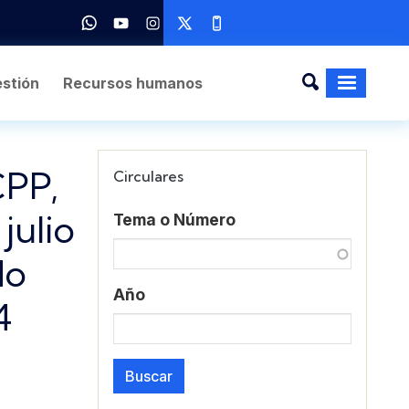
stión
Recursos humanos
CPP,
Circulares
julio
Tema o Número
do
Año
4
Buscar