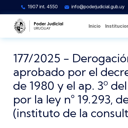
Pasar al contenido principal
1907 int. 4550
info@poderjudicial.gub.uy
Inicio
Institucio
177/2025 - Derogación 
aprobado por el decret
de 1980 y el ap. 3º de
por la ley n° 19.293, 
(instituto de la consul