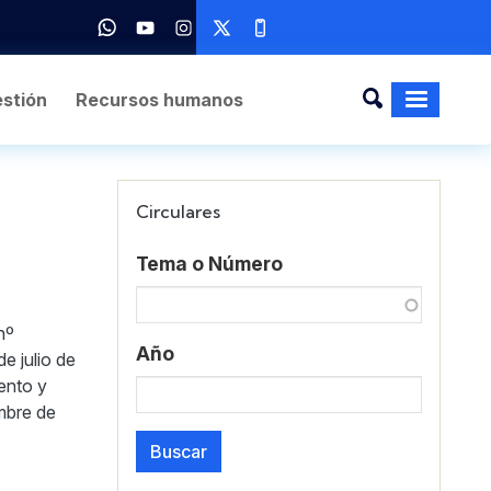
stión
Recursos humanos
Circulares
Tema o Número
nº
Año
e julio de
ento y
embre de
Buscar