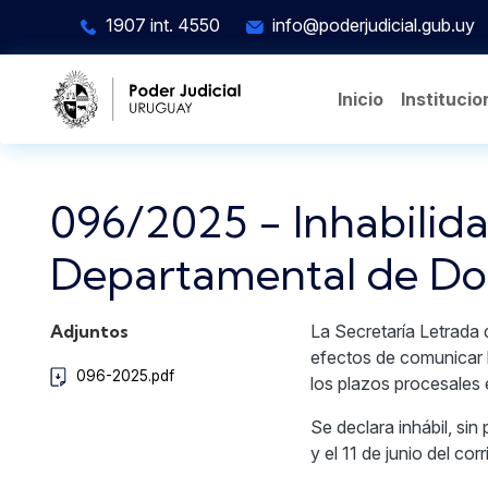
Pasar al contenido principal
1907 int. 4550
info@poderjudicial.gub.uy
Inicio
Institucio
096/2025 - Inhabilida
Departamental de Do
Adjuntos
La Secretaría Letrada 
efectos de comunicar la
096-2025.pdf
los plazos procesales
Se declara inhábil, sin
y el 11 de junio del corr