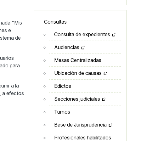
Lateral - Menú secundario
Consultas
inada "Mis
nes e
Consulta de expedientes
Sistema de
Audiencias
suarios
Mesas Centralizadas
tado para
Ubicación de causas
rrir a la
Edictos
, a efectos
Secciones judiciales
Turnos
Base de Jurisprudencia
Profesionales habilitados