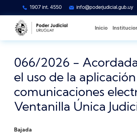
Pasar al contenido principal
1907 int. 4550
info@poderjudicial.gub.uy
Inicio
Institucio
066/2026 - Acordada
el uso de la aplicaci
comunicaciones electr
Ventanilla Única Judic
Bajada