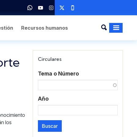
stión
Recursos humanos
orte
Circulares
Tema o Número
Año
conocimiento
án los
Buscar