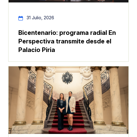
31 Julio, 2026
Bicentenario: programa radial En
Perspectiva transmite desde el
Palacio Piria
Im
Imagen