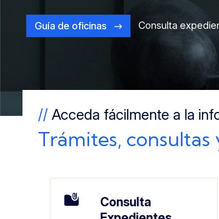
Consulta expedie
Guía de oficinas
//
Acceda fácilmente a la in
Trámites, consultas 
Imagen
Consulta
Expedientes