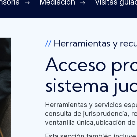
nsoría
Mediación
Visitas guia
//
Herramientas y recu
Acceso pro
sistema jud
Herramientas y servicios esp
consulta de jurisprudencia, r
ventanilla única,ubicación de
Esta sección también incluye