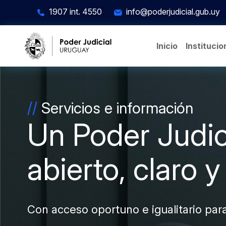
Pasar al contenido principal
1907 int. 4550
info@poderjudicial.gub.uy
Inicio
Institucio
Imagen
//
Servicios e información
Un Poder Judic
abierto, claro 
Con acceso oportuno e igualitario par