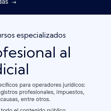
das
rsos especializados
fesional al
icial
ecíﬁcos para operadores jurídicos:
egistros profesionales, impuestos,
 causas, entre otros.
 todo el contenido público