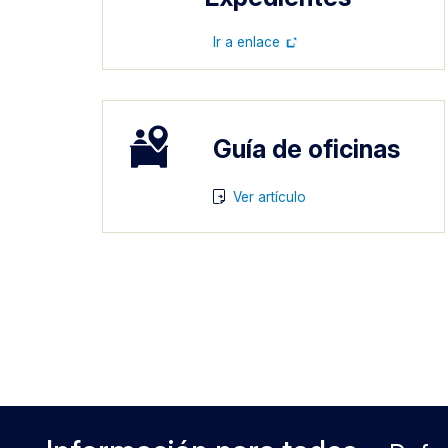
Ir a enlace
Imagen
Guía de oficinas
Imagen
Ver artículo
Anterior
Siguiente