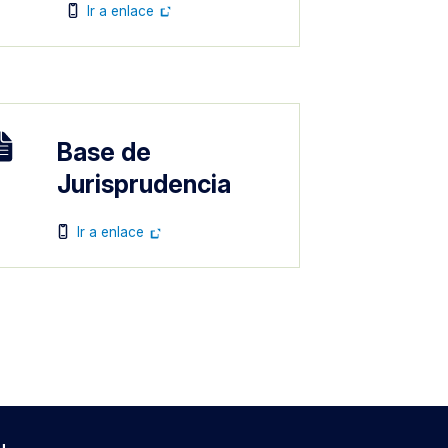
Imagen
Ir a enlace
agen
Imagen
Base de
Jurisprudencia
Imagen
Ir a enlace