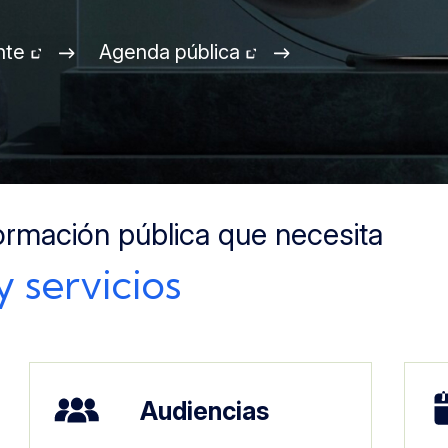
nte
Agenda pública
formación pública que necesita
y servicios
Imagen
Im
Audiencias